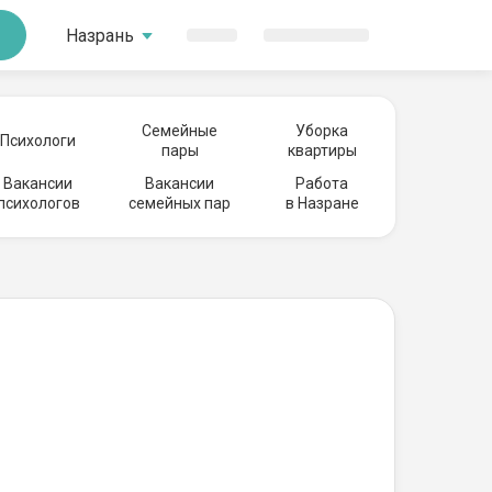
Назрань
Семейные
Уборка
Психологи
пары
квартиры
Вакансии
Вакансии
Работа
психологов
семейных пар
в Назране