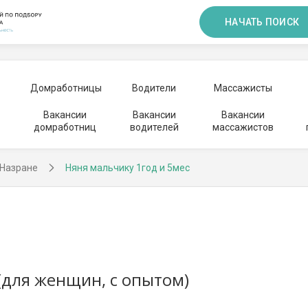
НАЧАТЬ ПОИСК
Домработницы
Водители
Массажисты
Вакансии
Вакансии
Вакансии
домработниц
водителей
массажистов
 Назране
Няня мальчику 1год и 5мес
(для женщин, с опытом)