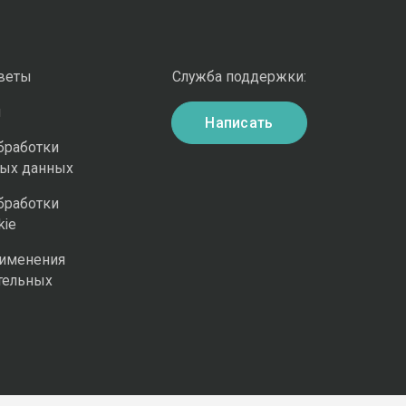
оветы
Служба поддержки:
и
Написать
бработки
ных данных
бработки
kie
рименения
тельных