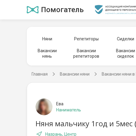
Помогатель
Няни
Репетиторы
Сиделки
Вакансии
Вакансии
Вакансии
нянь
репетиторов
сиделок
Главная
Вакансии няни
Вакансии няни в
Ева
Наниматель
Няня мальчику 1год и 5мес 
Назрань, Центр