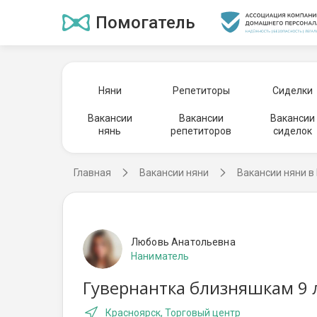
Помогатель
Няни
Репетиторы
Сиделки
Вакансии
Вакансии
Вакансии
нянь
репетиторов
сиделок
Главная
Вакансии няни
Вакансии няни в
Любовь Анатольевна
Наниматель
Гувернантка близняшкам 9 л
Красноярск, Торговый центр