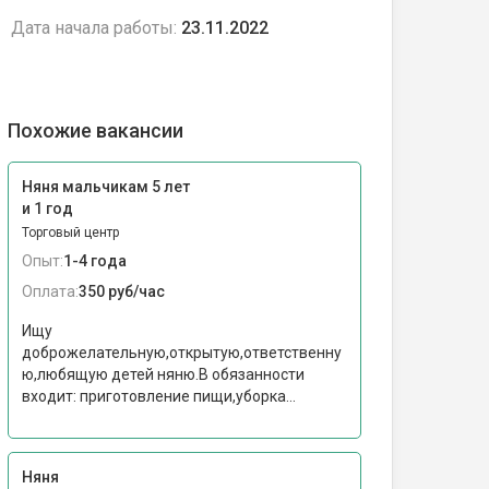
Дата начала работы:
23.11.2022
Похожие вакансии
Няня мальчикам 5 лет
и 1 год
Торговый центр
Опыт:
1-4 года
Оплата:
350 руб/час
Ищу
доброжелательную,открытую,ответственну
ю,любящую детей няню.В обязанности
входит: приготовление пищи,уборка...
Няня