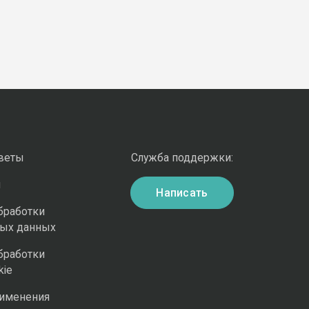
оветы
Служба поддержки:
и
Написать
бработки
ных данных
бработки
kie
рименения