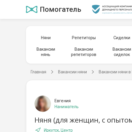
Помогатель
Няни
Репетиторы
Сиделки
Вакансии
Вакансии
Вакансии
нянь
репетиторов
сиделок
Главная
Вакансии няни
Вакансии няни в
Евгения
Наниматель
Няня (для женщин, с опыто
Иркутск, Центр