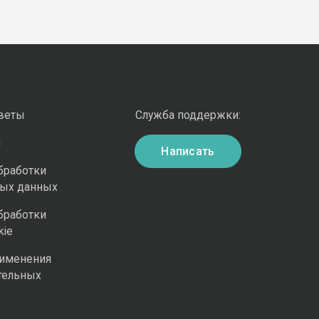
оветы
Служба поддержки:
и
Написать
бработки
ных данных
бработки
kie
рименения
тельных