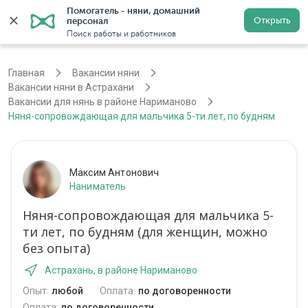
Помогатель - няни, домашний 
Открыть
персонал
Астрахань
Войти
Регистрация
Поиск работы и работников
Главная
Вакансии няни
Вакансии няни в Астрахани
Вакансии для нянь в районе Нариманово
Няня-сопровождающая для мальчика 5-ти лет, по будням
Максим Антонович
Наниматель
Няня-сопровождающая для мальчика 5-
ти лет, по будням (для женщин, можно
без опыта)
Астрахань, в районе Нариманово
Опыт:
любой
Оплата:
по договоренности
Оплата:
по договоренности