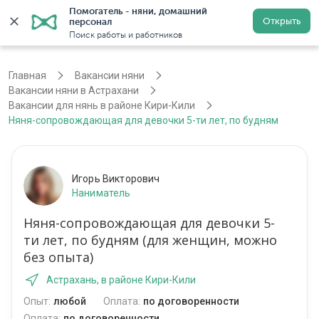
Помогатель - няни, домашний 
Открыть
персонал
Астрахань
Войти
Регистрация
Поиск работы и работников
Главная
Вакансии няни
Вакансии няни в Астрахани
Вакансии для нянь в районе Кири-Кили
Няня-сопровождающая для девочки 5-ти лет, по будням
Игорь Викторович
Наниматель
Няня-сопровождающая для девочки 5-
ти лет, по будням (для женщин, можно
без опыта)
Астрахань, в районе Кири-Кили
Опыт:
любой
Оплата:
по договоренности
Оплата:
по договоренности