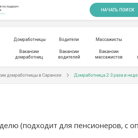
НАЧАТЬ ПОИСК
Домработницы
Водители
Массажисты
Вакансии
Вакансии
Вакансии
домработниц
водителей
массажистов
сии домработницы в Саранске
Домработница 2-3 раза в нед
делю (подходит для пенсионеров, с о