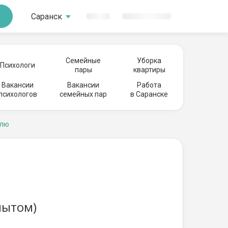
Саранск
Семейные
Уборка
Психологи
пары
квартиры
Вакансии
Вакансии
Работа
психологов
семейных пар
в Саранске
елю
пытом)