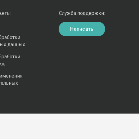
оветы
Служба поддержки:
и
Написать
бработки
ных данных
бработки
kie
рименения
тельных