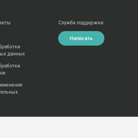
оветы
Служба поддержки:
и
Написать
бработки
ных данных
бработки
kie
рименения
тельных