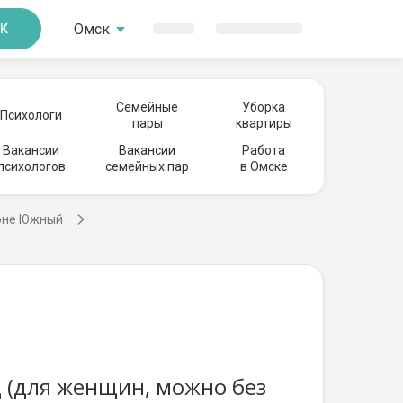
Омск
К
Семейные
Уборка
Психологи
пары
квартиры
Вакансии
Вакансии
Работа
психологов
семейных пар
в Омске
йоне Южный
ц (для женщин, можно без