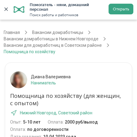
Помогатель - няни, домашний 
Открыть
персонал
Нижний Новгород
Войти
Регистрация
Поиск работы и работников
Главная
Вакансии домработницы
Вакансии домработницы в Нижнем Новгороде
Вакансии для домработниц в Советском районе
Помощница по хозяйству
Диана Валериевна
Наниматель
Помощница по хозяйству (для женщин,
с опытом)
Нижний Новгород, Советский район
Опыт:
5-10 лет
Оплата:
2000 руб/выход
Оплата:
по договоренности
Дата создания:
10.04.2023 года