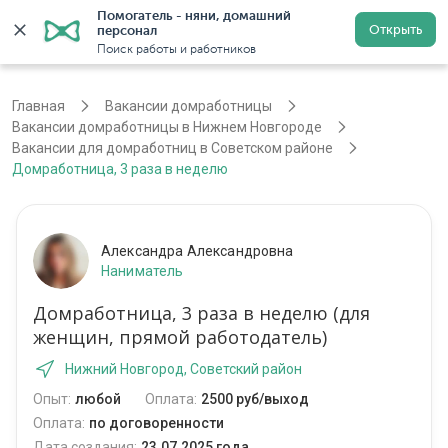
Помогатель - няни, домашний 
Открыть
персонал
Нижний Новгород
Войти
Регистрация
Поиск работы и работников
Главная
Вакансии домработницы
Вакансии домработницы в Нижнем Новгороде
Вакансии для домработниц в Советском районе
Домработница, 3 раза в неделю
Александра Александровна
Наниматель
Домработница, 3 раза в неделю (для
женщин, прямой работодатель)
Нижний Новгород, Советский район
Опыт:
любой
Оплата:
2500 руб/выход
Оплата:
по договоренности
Дата создания:
23.07.2025 года