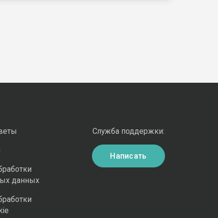
оветы
Служба поддержки:
и
Написать
бработки
ных данных
бработки
kie