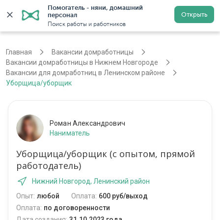
Помогатель - няни, домашний 
Открыть
персонал
Нижний Новгород
Войти
Регистрация
Поиск работы и работников
Главная
Вакансии домработницы
Вакансии домработницы в Нижнем Новгороде
Вакансии для домработниц в Ленинском районе
Уборщица/уборщик
Роман Александрович
Наниматель
Уборщица/уборщик (с опытом, прямой
работодатель)
Нижний Новгород, Ленинский район
Опыт:
любой
Оплата:
600 руб/выход
Оплата:
по договоренности
Дата создания:
31.10.2023 года