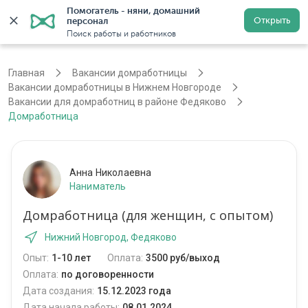
Помогатель - няни, домашний 
Открыть
персонал
Нижний Новгород
Войти
Регистрация
Поиск работы и работников
Главная
Вакансии домработницы
Вакансии домработницы в Нижнем Новгороде
Вакансии для домработниц в районе Федяково
Домработница
Анна Николаевна
Наниматель
Домработница (для женщин, с опытом)
Нижний Новгород, Федяково
Опыт:
1-10 лет
Оплата:
3500 руб/выход
Оплата:
по договоренности
Дата создания:
15.12.2023 года
Дата начала работы:
08.01.2024