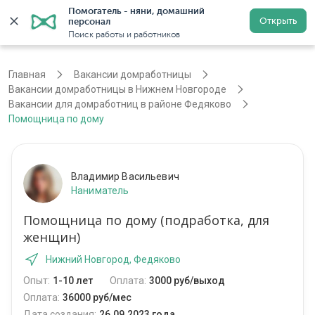
Помогатель - няни, домашний 
Открыть
персонал
Нижний Новгород
Войти
Регистрация
Поиск работы и работников
Главная
Вакансии домработницы
Вакансии домработницы в Нижнем Новгороде
Вакансии для домработниц в районе Федяково
Помощница по дому
Владимир Васильевич
Наниматель
Помощница по дому (подработка, для
женщин)
Нижний Новгород, Федяково
Опыт:
1-10 лет
Оплата:
3000 руб/выход
Оплата:
36000 руб/мес
Дата создания:
26.09.2023 года