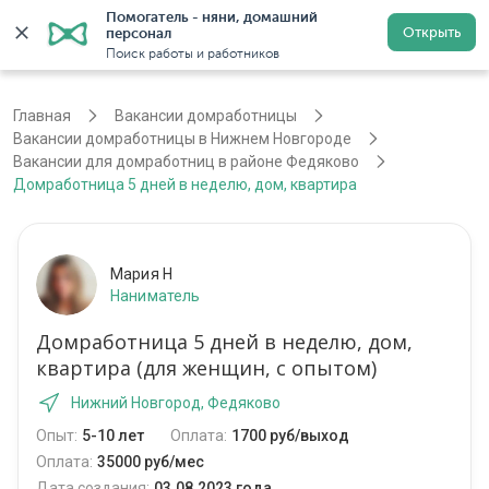
Помогатель - няни, домашний 
Открыть
персонал
Нижний Новгород
Войти
Регистрация
Поиск работы и работников
Главная
Вакансии домработницы
Вакансии домработницы в Нижнем Новгороде
Вакансии для домработниц в районе Федяково
Домработница 5 дней в неделю, дом, квартира
Мария Н
Наниматель
Домработница 5 дней в неделю, дом,
квартира (для женщин, с опытом)
Нижний Новгород, Федяково
Опыт:
5-10 лет
Оплата:
1700 руб/выход
Оплата:
35000 руб/мес
Дата создания:
03.08.2023 года