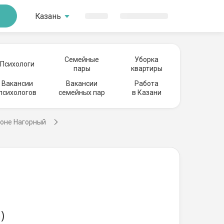
Казань
Семейные
Уборка
Психологи
пары
квартиры
Вакансии
Вакансии
Работа
психологов
семейных пар
в Казани
йоне Нагорный
)