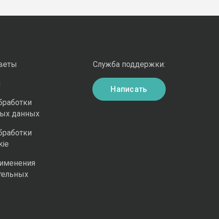
оветы
Служба поддержки:
и
Написать
бработки
ных данных
бработки
kie
рименения
тельных