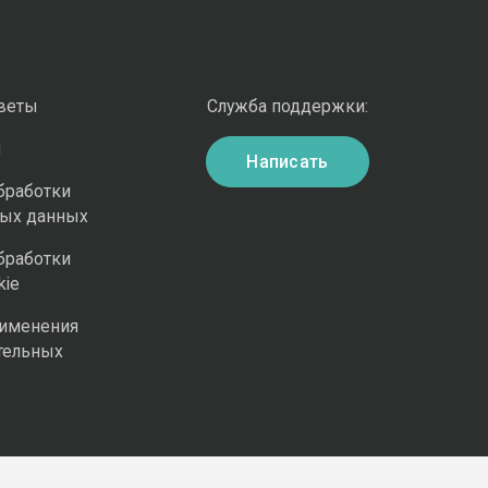
оветы
Служба поддержки:
и
Написать
бработки
ных данных
бработки
kie
рименения
тельных