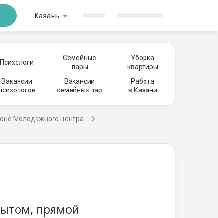
Казань
Семейные
Уборка
Психологи
пары
квартиры
Вакансии
Вакансии
Работа
психологов
семейных пар
в Казани
йоне Молодежного центра
пытом, прямой