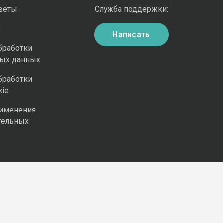
оветы
Служба поддержки:
и
Написать
бработки
ных данных
бработки
kie
рименения
тельных