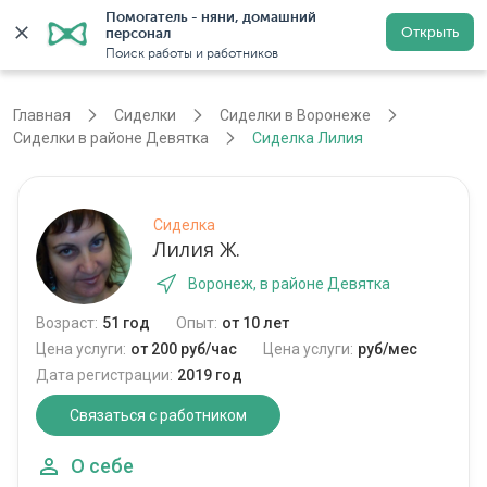
Помогатель - няни, домашний 
Открыть
персонал
Воронеж
Войти
Регистрация
Поиск работы и работников
Главная
Сиделки
Сиделки в Воронеже
Сиделки в районе Девятка
Сиделка Лилия
Сиделка
Лилия Ж.
Воронеж, в районе Девятка
Возраст:
51 год
Опыт:
от 10 лет
Цена услуги:
от 200 руб/час
Цена услуги:
руб/мес
Дата регистрации:
2019 год
Связаться с работником
О себе