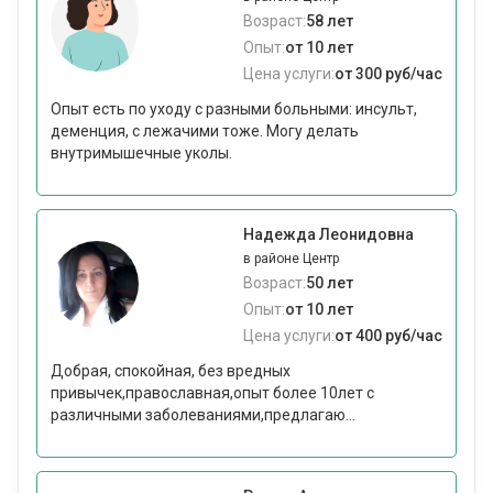
Возраст:
58 лет
Опыт:
от 10 лет
Цена услуги:
от 300 руб/час
Опыт есть по уходу с разными больными: инсульт,
деменция, с лежачими тоже. Могу делать
внутримышечные уколы.
Надежда Леонидовна
в районе Центр
Возраст:
50 лет
Опыт:
от 10 лет
Цена услуги:
от 400 руб/час
Добрая, спокойная, без вредных
привычек,православная,опыт более 10лет с
различными заболеваниями,предлагаю...