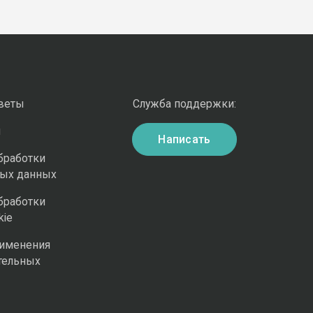
оветы
Служба поддержки:
и
Написать
бработки
ных данных
бработки
kie
рименения
тельных