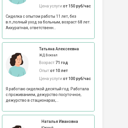
Цена услуги:
от 150 руб/час
Сиделка с опытом работы 11 лет, без
в.п.,полный уход за больным, возраст 68 лет.
Аккуратная, ответственн...
Татьяна Алексеевна
ЖД Вокзал
Возраст:
71 год
Опыт:
от 10 лет
Цена услуги:
от 100 руб/час
Я работаю сиделкой десятый год. Работала
с проживанием, дежурство посуточное,
дежурство в стационарах,...
Наталья Ивановна
Южный