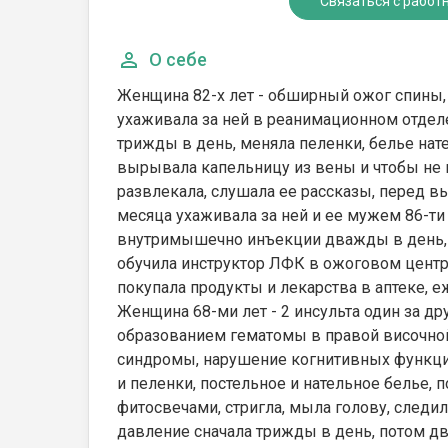
Связаться с работ
О себе
Женщина 82-х лет - обширный ожог спины,
ухаживала за ней в реанимационном отдел
трижды в день, меняла пеленки, белье нате
вырывала капельницу из вены и чтобы не 
развлекала, слушала ее рассказы, перед вы
месяца ухаживала за ней и ее мужем 86-ти 
внутримышечно инъекции дважды в день, п
обучила инструктор ЛФК в ожоговом центре
покупала продукты и лекарства в аптеке, е
Женщина 68-ми лет - 2 инсульта один за др
образованием гематомы в правой височно
синдромы, нарушение когнитивных функций
и пеленки, постельное и нательное белье,
фитосвечами, стригла, мыла голову, следил
давление сначала трижды в день, потом д