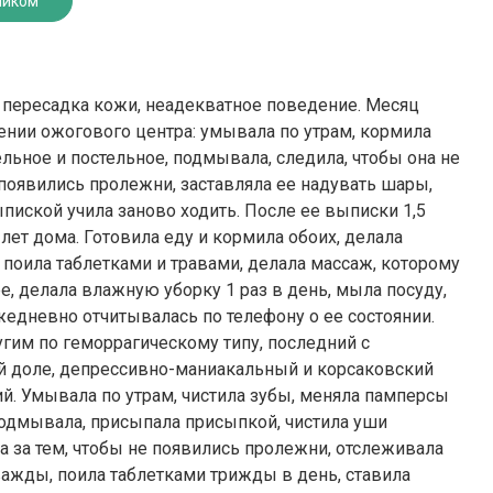
ником
 пересадка кожи, неадекватное поведение. Месяц
ении ожогового центра: умывала по утрам, кормила
льное и постельное, подмывала, следила, чтобы она не
появились пролежни, заставляла ее надувать шары,
пиской учила заново ходить. После ее выписки 1,5
лет дома. Готовила еду и кормила обоих, делала
оила таблетками и травами, делала массаж, которому
, делала влажную уборку 1 раз в день, мыла посуду,
жедневно отчитывалась по телефону о ее состоянии.
угим по геморрагическому типу, последний с
й доле, депрессивно-маниакальный и корсаковский
. Умывала по утрам, чистила зубы, меняла памперсы
 подмывала, присыпала присыпкой, чистила уши
а за тем, чтобы не появились пролежни, отслеживала
важды, поила таблетками трижды в день, ставила