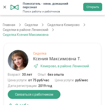
Помогатель - няни, домашний 
Открыть
персонал
Кемерово
Войти
Регистрация
Поиск работы и работников
Главная
Сиделки
Сиделки в Кемерово
Сиделки в районе Ленинский
Сиделка Ксения Максимовна
Сиделка
Ксения Максимовна Т.
Кемерово, в районе Ленинский
Возраст:
30 лет
Опыт:
без опыта
Цена услуги:
от 75 руб/час
Цена услуги:
руб/мес
Дата регистрации:
2019 год
Связаться с работником