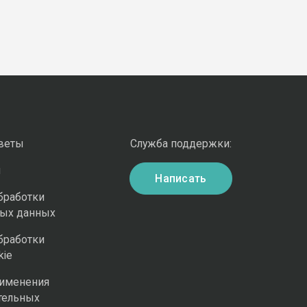
оветы
Служба поддержки:
и
Написать
бработки
ных данных
бработки
kie
рименения
тельных