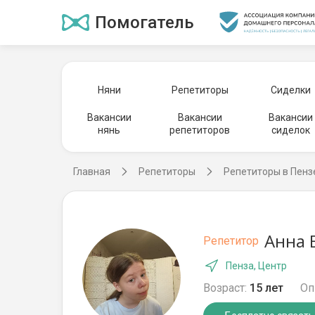
Помогатель
Няни
Репетиторы
Сиделки
Вакансии
Вакансии
Вакансии
нянь
репетиторов
сиделок
Главная
Репетиторы
Репетиторы в Пенз
Анна 
Репетитор
Пенза, Центр
Возраст:
15 лет
Оп