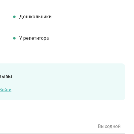
Дошкольники
У репетитора
тзывы
Войти
Выходной