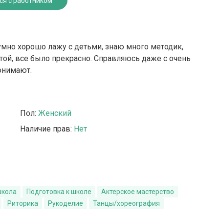
ся с работником
умно хорошо лажу с детьми, знаю много методик,
той, все было прекрасно. Справляюсь даже с очень
онимают.
Пол:
Женский
Наличие прав:
Нет
школа
Подготовка к школе
Актерское мастерство
Риторика
Рукоделие
Танцы/хореография