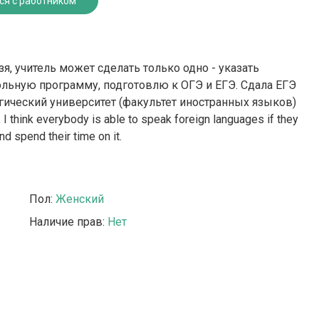
ся с работником
зя, учитель может сделать только одно - указать
ольную программу, подготовлю к ОГЭ и ЕГЭ. Сдала ЕГЭ
огический университет (факультет иностранных языков)
 think everybody is able to speak foreign languages if they
and spend their time on it.
Пол:
Женский
Наличие прав:
Нет