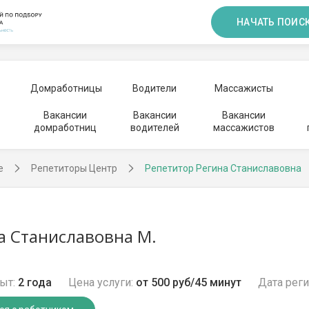
НАЧАТЬ ПОИС
Домработницы
Водители
Массажисты
Вакансии
Вакансии
Вакансии
домработниц
водителей
массажистов
е
Репетиторы Центр
Репетитор Регина Станиславовна
а Станиславовна М.
ыт:
2 года
Цена услуги:
от 500 руб/45 минут
Дата реги