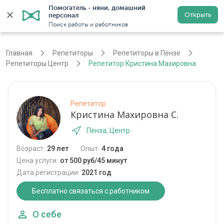
Помогатель - няни, домашний 
Открыть
персонал
Пенза
Войти
Регистрация
Поиск работы и работников
Главная
Репетиторы
Репетиторы в Пензе
Репетиторы Центр
Репетитор Кристина Махировна
Репетитор
Кристина Махировна С.
Пенза, Центр
Возраст:
29 лет
Опыт:
4 года
Цена услуги:
от 500 руб/45 минут
Дата регистрации:
2021 год
Бесплатно связаться с работником
О себе