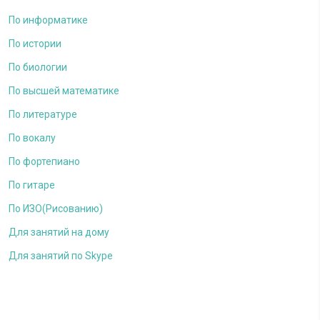
По информатике
По истории
По биологии
По высшей математике
По литературе
По вокалу
По фортепиано
По гитаре
По ИЗО(Рисованию)
Для занятий на дому
Для занятий по Skype