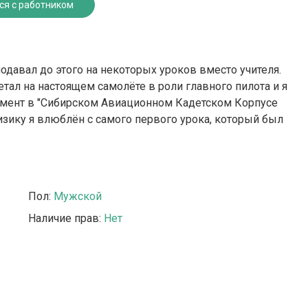
ся с работником
подавал до этого на некоторых уроков вместо учителя.
етал на настоящем самолёте в роли главного пилота и я
омент в "Сибирском Авиационном Кадетском Корпусе
физику я влюблён с самого первого урока, который был
Пол:
Мужской
Наличие прав:
Нет