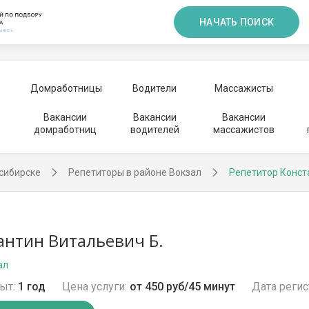
НАЧАТЬ ПОИСК
Домработницы
Водители
Массажисты
Вакансии
Вакансии
Вакансии
домработниц
водителей
массажистов
сибирске
Репетиторы в районе Вокзал
Репетитор Конст
антин Витальевич Б.
ал
ыт:
1 год
Цена услуги:
от 450 руб/45 минут
Дата регис