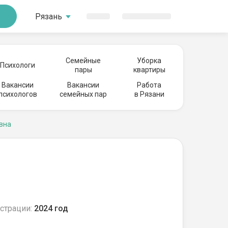
Рязань
Семейные
Уборка
Психологи
пары
квартиры
Вакансии
Вакансии
Работа
психологов
семейных пар
в Рязани
вна
страции:
2024 год