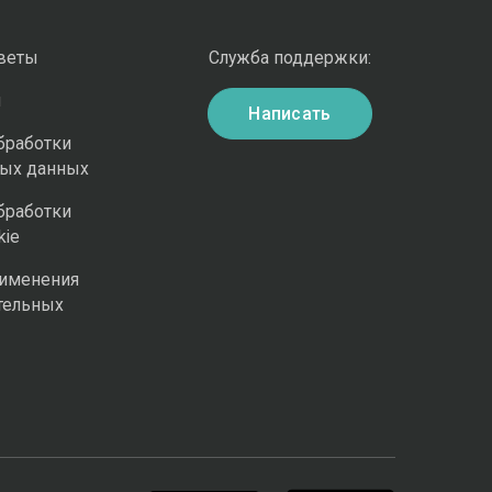
оветы
Служба поддержки:
и
Написать
бработки
ных данных
бработки
kie
рименения
тельных