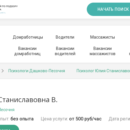
НАЧАТЬ ПОИСК
Домработницы
Водители
Массажисты
Вакансии
Вакансии
Вакансии
домработниц
водителей
массажистов
Психологи Дашково-Песочня
Психолог Юлия Станиславо
таниславовна В.
Песочня
пыт:
без опыта
Цена услуги:
от 500 руб/час
Дата реги