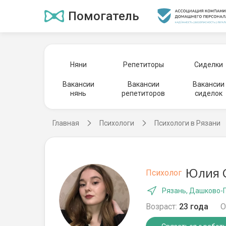
Помогатель
Няни
Репетиторы
Сиделки
Вакансии
Вакансии
Вакансии
нянь
репетиторов
сиделок
Главная
Психологи
Психологи в Рязани
Юлия С
Психолог
Рязань, Дашково-
Возраст:
23 года
О