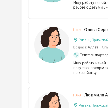
Ищу работу няней, 
работе с детьми 3-
Ольга Серг
Няня
Рязань, Приокски
Возраст:
47 лет
Опы
Телефон подтве
Ищу работу няней. 
погуляю, покормлю,
по хозяйству.
Людмила А
Няня
Рязань, Приокски