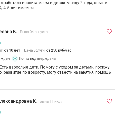
отработала воспитателем в детском саду 2 года, опыт в
4, 4-5 лет имеется
еевна К.
Была 04 августа
й
т:
от 10 лет
Цена услуги:
от 250 руб/час
ржден
Почта подтверждена
Есть взрослые дети. Помогу с уходом за детьми, посижу,
 развитие по возрасту, могу отвести на занятия, помощь
лександровна К.
Была 11 июля
й