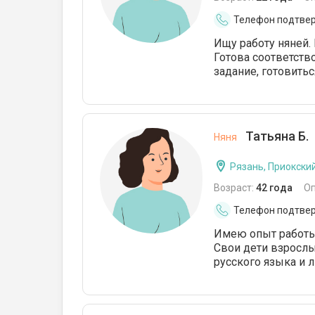
Телефон подтве
Ищу работу няней.
Готова соответст
задание, готовить
Татьяна Б.
Няня
Рязань, Приокски
Возраст:
42 года
О
Телефон подтве
Имею опыт работы 
Свои дети взрослые
русского языка и л