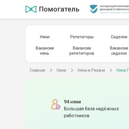
Помогатель
Няни
Репетиторы
Сиделки
Вакансии
Вакансии
Вакансии
нянь
репетиторов
сиделок
Главная
Няни
Няни в Рязани
Няни 
94 няни
Большая база надёжных
работников