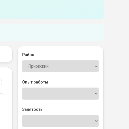
Район
Опыт работы
Занятость