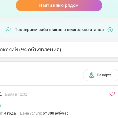
Найти няню рядом
Проверяем работников в несколько этапов
кский (94 объявления)
На карте
К.
Была в 12:32
й
т:
4 года
Цена услуги:
от 300 руб/час