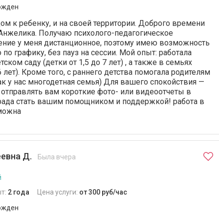
ржден
ом к ребенку, и на своей территории. Доброго времени
 Анжелика. Получаю психолого-педагогическое
ение у меня дистанционное, поэтому имею возможность
 по графику, без пауз на сессии. Мой опыт: работала
ском саду (детки от 1,5 до 7 лет) , а также в семьях
6 лет). Кроме того, с раннего детства помогала родителям
ак у нас многодетная семья) Для вашего спокойствия —
 отправлять вам короткие фото- или видеоотчеты в
 рада стать вашим помощником и поддержкой! работа в
можна
евна Д.
Была вчера
й
т:
2 года
Цена услуги:
от 300 руб/час
ржден