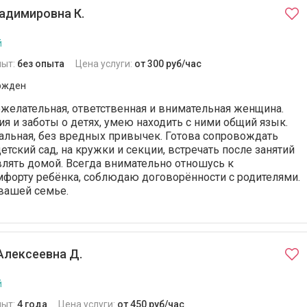
адимировна К.
й
пыт:
без опыта
Цена услуги:
от 300 руб/час
ржден
ожелательная, ответственная и внимательная женщина.
 и заботы о детях, умею находить с ними общий язык.
уальная, без вредных привычек. Готова сопровождать
етский сад, на кружки и секции, встречать после занятий
влять домой. Всегда внимательно отношусь к
мфорту ребёнка, соблюдаю договорённости с родителями.
вашей семье.
Алексеевна Д.
й
пыт:
4 года
Цена услуги:
от 450 руб/час