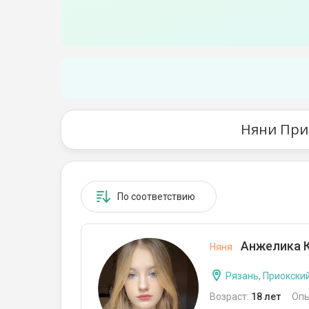
Няни Прио
По соответствию
Анжелика 
Няня
Рязань, Приокски
Возраст:
18 лет
Опы