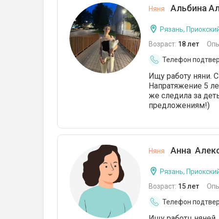
Альбина Ал
Няня
Рязань, Приокски
Возраст:
18 лет
Опы
Телефон подтве
Ищу работу няни. 
Напратяжение 5 ле
же следила за дет
предложениям!)
Анна Алекс
Няня
Рязань, Приокски
Возраст:
15 лет
Опы
Телефон подтве
Ищу работц няней,