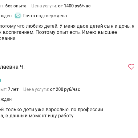
ыт:
без опыта
Цена услуги:
от 1400 руб/час
ржден
Почта подтверждена
потому что люблю детей. У меня двое детей сын и дочь, я
х воспитанием. Поэтому опыт есть. Имею высшее
ование.
лаевна Ч.
й
пыт:
7 лет
Цена услуги:
от 200 руб/час
ржден
ей, только дети уже взрослые, по профессии
а, в данный момент ищу работу.