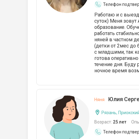
Телефон подтве
Работаю и с выезд
суток) Меня зовут
образование. Обуч
работать стабильно
няней в частном дет
(детки от 2мес до 
с младшими, так к
готова оперативно
течение дня. Буду
ночное время воз
Юлия Серге
Няня
Рязань, Приокски
Возраст:
25 лет
Опы
Телефон подтве