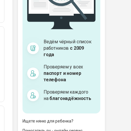
Ведём чёрный список
работников
с 2009
года
Проверяем у всех
паспорт и номер
телефона
Проверяем каждого
на
благонадёжность
Ищете няню для ребенка?
Помогатель.ру - онлайн сервис