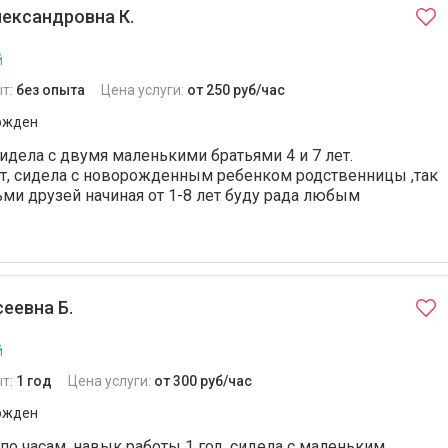
ександровна К.
й
т:
без опыта
Цена услуги:
от 250 руб/час
ржден
Сидела с двумя маленькими братьями 4 и 7 лет.
т, сидела с новорожденным ребенком родственницы ,так
ьми друзей начиная от 1-8 лет буду рада любым
еевна Б.
й
т:
1 год
Цена услуги:
от 300 руб/час
ржден
 по часам, навык работы 1 год, сидела с маленьким