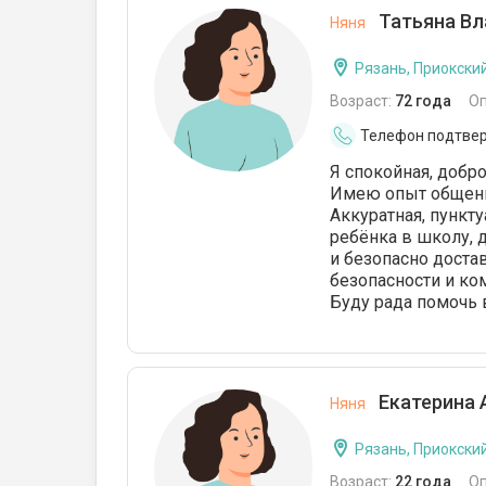
Татьяна Вл
Няня
Рязань, Приокски
Возраст:
72 года
О
Телефон подтве
Я спокойная, добр
Имею опыт общения
Аккуратная, пункт
ребёнка в школу, д
и безопасно доста
безопасности и ко
Буду рада помочь 
Екатерина 
Няня
Рязань, Приокски
Возраст:
22 года
О