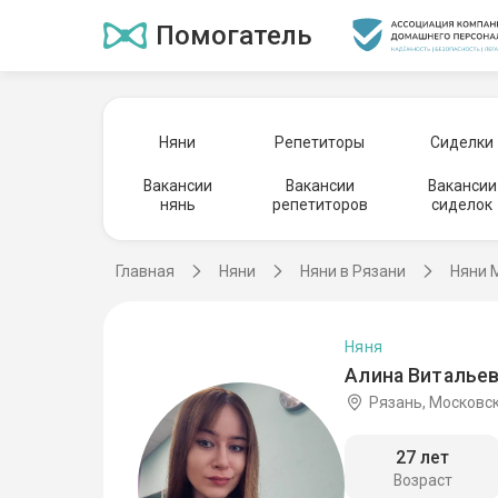
Помогатель
Няни
Репетиторы
Сиделки
Вакансии
Вакансии
Вакансии
нянь
репетиторов
сиделок
Главная
Няни
Няни в Рязани
Няни 
Няня
Алина Витальев
Рязань, Московс
27 лет
Возраст