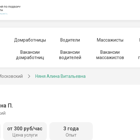
Домработницы
Водители
Массажисты
Вакансии
Вакансии
Вакансии
домработниц
водителей
массажистов
Московский
Няня Алина Витальевна
на П.
кий
от 300 руб/час
3 года
Цена услуги
Опыт