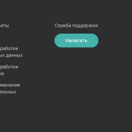
веты
Служба поддержки:
Написать
бработки
ых данных
бработки
ie
именения
ельных