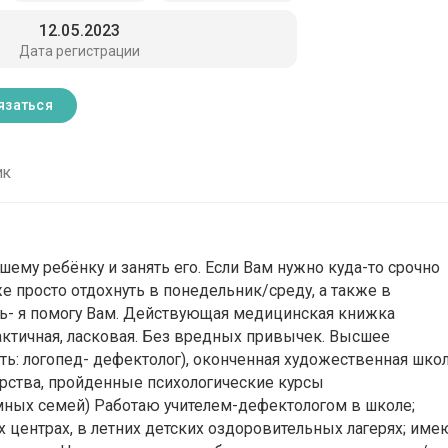
12.05.2023
Дата регистрации
язаться
ик
ему ребёнку и занять его. Если Вам нужно куда-то срочно
же просто отдохнуть в понедельник/среду, а также в
ть- я помогу Вам. Действующая медицинская книжка
тактичная, ласковая. Без вредных привычек. Высшее
ь: логопед- дефектолог), оконченная художественная школ
ерства, пройденные психологические курсы
мных семей) Работаю учителем-дефектологом в школе;
их центрах, в летних детских оздоровительных лагерях; име