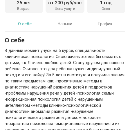
26 лет
от 200 руб/час
1 год
Возраст
Цена услуги
Опыт
О себе
Навыки
График
О себе
В данный момент учусь на 5 курсе, специальность:
клиническая психология. Свою жизнь хотела бы связать с
детьми, т.к. Я очень люблю детей. Стану другом для вашего
ребёнка. Считаю, что для ребёнка нужен индивидуальный
поход и я его найду! За 5 лет в институте я получила знания
по таким предметам как: -проективные методы в
диагностике нарушений развития детей и подростков
-проблемы нарушения речи у детей -психология семьи
-коррекционная психология детей с нарушенным
интеллектом -методы клинико-психологической
диагностики аномалий развития -нарушение
психологического развития в детском возрасте
-возрастная психология -эмоциональные нарушения и их
коррекция в дошкольном возрасте также была практика с