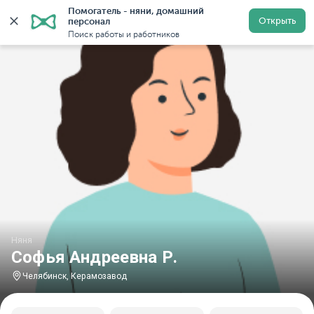
Помогатель - няни, домашний 
Главная
Няни
Няни в Челябинске
Няни в районе
Открыть
персонал
Поиск работы и работников
Няня
Софья Андреевна Р.
Челябинск, Керамозавод