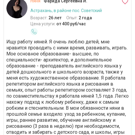
Няня
Фарида Сергеевна И.
Астрахань, в районе пос. Советский
Возраст:
26 лет
Опыт:
2 года
Цена услуги:
от 400 руб/час
Ищу работу няней. Я очень люблю детей, мне
нравится проводить с ними время, развивать, играть.
Мое основное образование- высшее, по
специальности- архитектор, и дополнительное
образование - преподаватель английского языка у
детей дошкольного и школьного возраста, также у
меня есть художественное образование. Я работала
репетитором английского языка и рисования в
семьях, опыт работы репетитором составляет 3 года,
по совместительству я работала няней 1,5 года. Легко
нахожу подход к любому ребенку, даже к самым
робким и стеснительным. В мои обязанности няни в
прошлой семье входило: уход за ребенком, купание,
игры, раннее развитие, обучение английскому и
рисованию (3 раза в неделю) при необходимости,
отводить и забирать с детского сада, и школы, игры