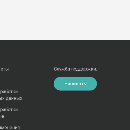
веты
Служба поддержки:
Написать
бработки
ых данных
бработки
ie
именения