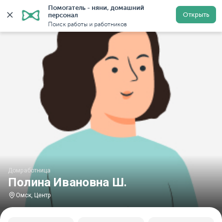
Помогатель - няни, домашний 
Главная
Домработницы
Домработницы в Омске
Открыть
персонал
Поиск работы и работников
Домработница
Полина Ивановна Ш.
Омск, Центр