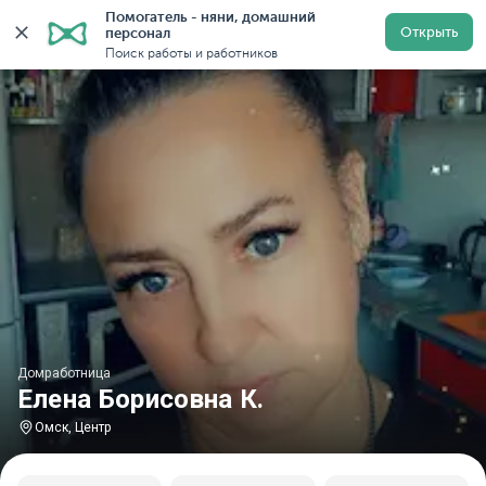
Помогатель - няни, домашний 
Главная
Домработницы
Домработницы в Омске
Открыть
персонал
Поиск работы и работников
Домработница
Елена Борисовна К.
Омск, Центр