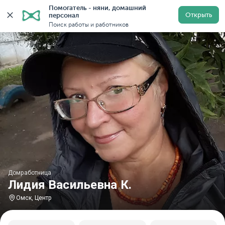
Помогатель - няни, домашний 
Главная
Домработницы
Домработницы в Омске
Открыть
персонал
Поиск работы и работников
Домработница
Лидия Васильевна К.
Омск, Центр