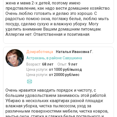
жена и мама 2-х детей, поэтому имею
представление, как надо вести домашнее хозяйство.
Очень люблю готовить и делаю это хорошо. С
радостью помою окна, поглажу бельё, люблю мыть
посуду, сделаю сухую и влажную уборку. Могу
уделить внимание Вашим домашним питомцам.
Аллергии нет. Ответственная и позитивная.
Домработница
Наталья Ивановна Г.
Астрахань, в районе Савушкина
Возраст:
68 лет
Опыт:
9 лет
Цена услуги:
от 1000 руб/выход
Цена услуги:
от 20000 руб/мес
Очень нравится наводить порядок и чистоту, с
большим удовольствием занимаюсь этой работой.
Убираю в нескольких квартирах разной площади:
влажная уборка, чистка пылесосом, уход за
различными поверхностями мебели, чистка ковров,
мытье окон, стирка и глажка белья постельного и