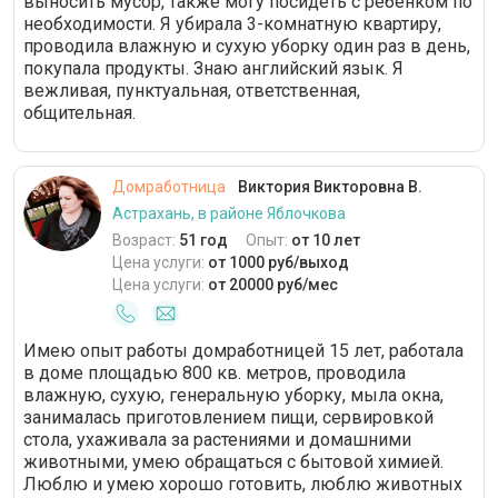
выносить мусор, также могу посидеть с ребёнком по
необходимости. Я убирала 3-комнатную квартиру,
проводила влажную и сухую уборку один раз в день,
покупала продукты. Знаю английский язык. Я
вежливая, пунктуальная, ответственная,
общительная.
Домработница
Виктория Викторовна В.
Астрахань, в районе Яблочкова
Возраст:
51 год
Опыт:
от 10 лет
Цена услуги:
от 1000 руб/выход
Цена услуги:
от 20000 руб/мес
Имею опыт работы домработницей 15 лет, работала
в доме площадью 800 кв. метров, проводила
влажную, сухую, генеральную уборку, мыла окна,
занималась приготовлением пищи, сервировкой
стола, ухаживала за растениями и домашними
животными, умею обращаться с бытовой химией.
Люблю и умею хорошо готовить, люблю животных